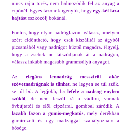
nincs rajta törés, nem halmozódik fel az anyag a
cipőnél. Egyes fazonok igénylik, hogy
egy-két laza
hajtás
t eszközölj bokánál.
Fontos, hogy olyan nadrágfazont válassz, amelyen
azért eldönthető, hogy csak kiszálltál az ágyból
pizsamából vagy nadrágot húztál magadra. Figyelj,
hogy a zsebek ne látszódjanak át a nadrágon,
válassz inkább magasabb grammsúlyú anyagot.
Az
elegáns lennadrág messziről akár
szövetnadrágnak is tűnhet
, ne legyen se túl szűk,
se túl bő. A legjobb, ha
lefelé a nadrág enyhén
szűkül
, de nem feszül rá a vádlira, vannak
övbújtatói és elől cipzárral, gombbal záródik. A
lazább fazon a gumis-megkötős
, mely derékban
gumírozott és egy madzaggal szabályozható a
bősége.