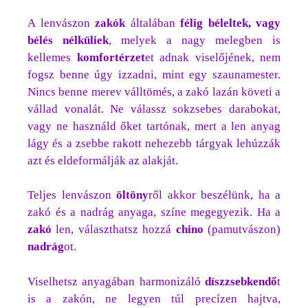
A lenvászon
zakók
általában
félig béleltek, vagy
bélés nélküliek
, melyek a nagy melegben is
kellemes
komfortérzet
et adnak viselőjének, nem
fogsz benne úgy izzadni, mint egy szaunamester.
Nincs benne merev válltömés, a zakó lazán követi a
vállad vonalát. Ne válassz sokzsebes darabokat,
vagy ne használd őket tartónak, mert a len anyag
lágy és a zsebbe rakott nehezebb tárgyak lehúzzák
azt és eldeformálják az alakját.
Teljes lenvászon
öltöny
ről akkor beszélünk, ha a
zakó és a nadrág anyaga, színe megegyezik. Ha a
zakó
len, választhatsz hozzá
chino
(pamutvászon)
nadrág
ot.
Viselhetsz anyagában harmonizáló
díszzsebkendő
t
is a zakón, ne legyen túl precízen hajtva,