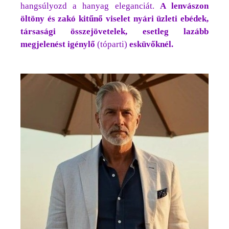
hangsúlyozd a hanyag eleganciát.
A lenvászon
öltöny és zakó kitűnő viselet nyári üzleti ebédek,
társasági összejövetelek, esetleg lazább
megjelenést igénylő
(tóparti)
esküvőknél.