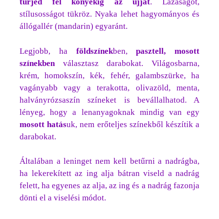
tűrjed fel könyékig az ujját
. Lazaságot,
stílusosságot tükröz. Nyaka lehet hagyományos és
állógallér (mandarin) egyaránt.
Legjobb, ha
földszínek
ben,
pasztell, mosott
színekben
választasz darabokat. Világosbarna,
krém, homokszín, kék, fehér, galambszürke, ha
vagányabb vagy a terakotta, olivazöld, menta,
halványrózsaszín színeket is bevállalhatod. A
lényeg, hogy a lenanyagoknak mindig van egy
mosott
hatás
uk, nem erőteljes színekből készítik a
darabokat.
Általában a leninget nem kell betűrni a nadrágba,
ha lekerekített az ing alja bátran viseld a nadrág
felett, ha egyenes az alja, az ing és a nadrág fazonja
dönti el a viselési módot.