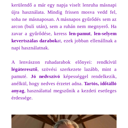
kerülendő a már egy napja viselt lenruha másnapi
újra használata. Mindig frissen mosva vedd fel,
soha ne másnaposan. A másnapos gyűrődés sem az
arcon (buli után), sem a ruhán nem megnyerő. Ha
zavar a gyűrődése, keress
len-pamut
,
len-selyem
kevertszálas darabok
at, ezek jobban ellenállnak a
napi használatnak.
A lenvászon ruhadarabok előnyei: rendkívül
légáteresztő
, szövési szerkezete lazább, mint a
pamuté.
Jó nedvszívó
képességgel rendelkezik,
anélkül, hogy nedves érzetet adna.
Tartós, időtálló
anyag
, használattal megszűnik a kezdeti esetleges
érdessége.