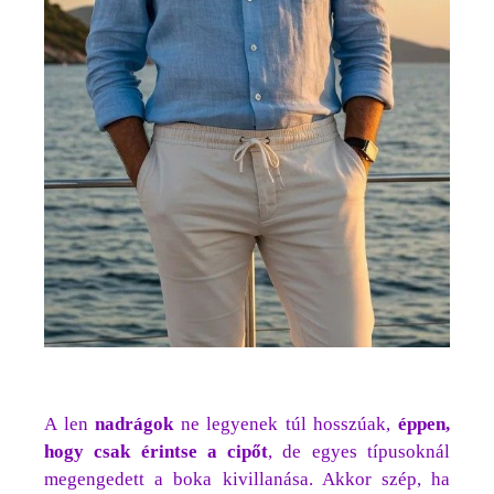
A len
nadrágok
ne legyenek túl hosszúak,
éppen,
hogy csak érintse a cipőt
, de egyes típusoknál
megengedett a boka kivillanása. Akkor szép, ha