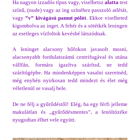
Ha nagyon izzadós típus vagy, viselhetsz
alatta
test
színű, (nude) vagy az ing színéhez passzoló atlétát,
vagy
”v” kivágású pamut pólót
. Ekkor viselheted
kigombolva az inget. A fehér és a sötétkék leningen
az esetleges vízfoltok kevésbé látszódnak.
A leninget alacsony hőfokon javasolt mosni,
alacsonyabb fordulatszámú centrifugával és utána
vállfán, formára igazítva szárítsd, ne tedd
szárítógépbe. Ha mindenképpen vasalni szeretnéd,
még enyhén nyirkosan tedd mindezt és élet még
véletlenül se vasalj bele.
De ne félj a gyűrődéstől! Elég, ha egy férfi jelleme
makulátlan és „gyűrődésmentes”, a lenöltözéke
nyugodtan élhet vele együtt.