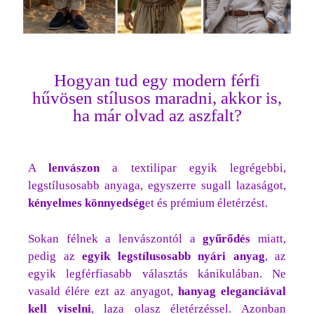
Hogyan tud egy modern férfi
hűvösen stílusos maradni, akkor is,
ha már olvad az aszfalt?
A
lenvászon
a textilipar egyik legrégebbi,
legstílusosabb anyaga, egyszerre sugall lazaságot,
kényelmes
könnyedség
et és prémium életérzést.
Sokan félnek a lenvászontól a
gyűrődés
miatt,
pedig az
egyik legstílusosabb nyári anyag
, az
egyik legférfiasabb választás kánikulában. Ne
vasald élére ezt az anyagot,
hanyag eleganciával
kell viselni
, laza olasz életérzéssel. Azonban