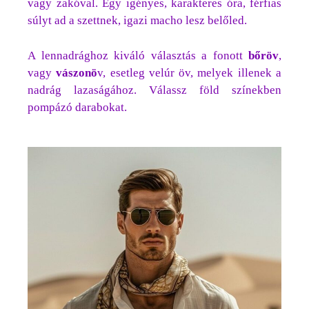
vagy zakóval. Egy igényes, karakteres óra, férfias
súlyt ad a szettnek, igazi macho lesz belőled.
A lennadrághoz kiváló választás a fonott
bőröv
,
vagy
vászonö
v, esetleg velúr öv, melyek illenek a
nadrág lazaságához. Válassz föld színekben
pompázó darabokat.