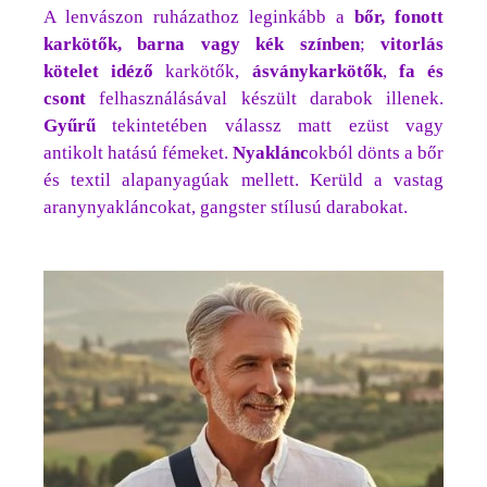
A lenvászon ruházathoz leginkább a
bőr, fonott
karkötők, barna vagy kék színben
;
vitorlás
kötelet idéző
karkötők,
ásványkarkötők
,
fa és
csont
felhasználásával készült darabok illenek.
Gyűrű
tekintetében válassz matt ezüst vagy
antikolt hatású fémeket.
Nyaklánc
okból dönts a bőr
és textil alapanyagúak mellett. Kerüld a vastag
aranynyakláncokat, gangster stílusú darabokat.