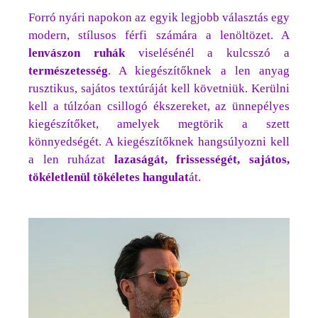
Forró nyári napokon az egyik legjobb választás egy
modern, stílusos férfi számára a lenöltözet. A
lenvászon ruhák
viselésénél a kulcsszó a
természetesség
. A kiegészítőknek a len anyag
rusztikus, sajátos textúráját kell követniük. Kerülni
kell a túlzóan csillogó ékszereket, az ünnepélyes
kiegészítőket, amelyek megtörik a szett
könnyedségét. A kiegészítőknek hangsúlyozni kell
a len ruházat
lazaságát, frissességét, sajátos,
tökéletlenül tökéletes
hangulat
át.