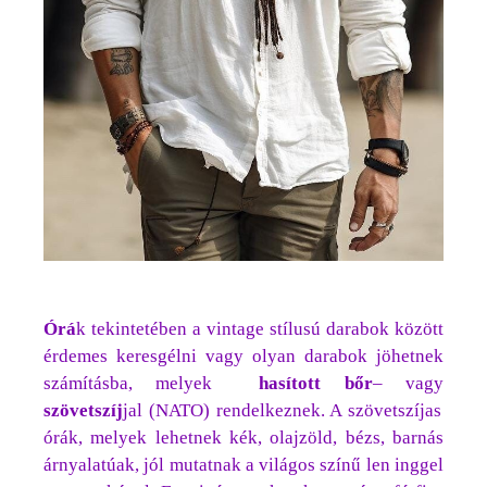
Órá
k tekintetében a vintage stílusú darabok között
érdemes keresgélni vagy olyan darabok jöhetnek
számításba, melyek
hasított bőr
– vagy
szövetszíj
jal (NATO) rendelkeznek. A szövetszíjas
órák, melyek lehetnek kék, olajzöld, bézs, barnás
árnyalatúak, jól mutatnak a világos színű len inggel