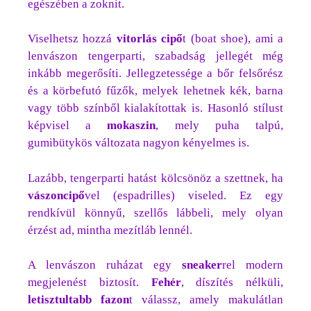
egészében a zoknit.
Viselhetsz hozzá
vitorlás
cipő
t (boat shoe), ami a
lenvászon tengerparti, szabadság jellegét még
inkább megerősíti. Jellegzetessége a bőr felsőrész
és a körbefutó fűzők, melyek lehetnek kék, barna
vagy több színből kialakítottak is. Hasonló stílust
képvisel a
mokaszin
, mely puha talpú,
gumibütykös változata nagyon kényelmes is.
Lazább, tengerparti hatást kölcsönöz a szettnek, ha
vászoncipő
vel (espadrilles) viseled. Ez egy
rendkívül könnyű, szellős lábbeli, mely olyan
érzést ad, mintha mezítláb lennél.
A lenvászon ruházat egy
sneaker
rel modern
megjelenést biztosít.
Fehér
, díszítés nélküli,
letisztultabb fazon
t válassz, amely makulátlan