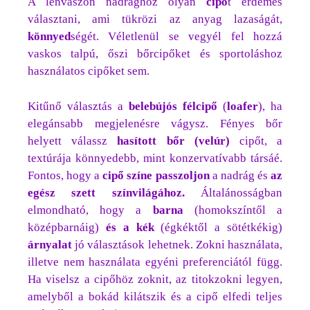
A lenvászon nadrághoz olyan
cipő
t érdemes
választani, ami tükrözi az anyag lazaságát,
könnyed
ségét. Véletlenül se vegyél fel hozzá
vaskos talpú, őszi bőrcipőket és sportoláshoz
használatos cipőket sem.
Kitűnő választás a
belebújós félcipő
(
loafer
), ha
elegánsabb megjelenésre vágysz. Fényes bőr
helyett válassz
hasított bőr
(velúr)
cipőt, a
textúrája könnyedebb, mint konzervatívabb társáé.
Fontos, hogy a
cipő színe passzoljon
a nadrág és
az
egész szett színvilágához.
Általánosságban
elmondható, hogy a
barna
(homokszíntől a
középbarnáig)
és a kék
(égkéktől a sötétkékig)
árnyalat
jó választások lehetnek. Zokni használata,
illetve nem használata egyéni preferenciától függ.
Ha viselsz a cipőhöz zoknit, az titokzokni legyen,
amelyből a bokád kilátszik és a cipő elfedi teljes