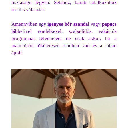
tisztaságú legyen. Sétához, baráti találkozóhoz
ideális választás.
Amennyiben egy
igényes bőr szandál
vagy
papucs
lábbelivel rendelkezel, szabadidős, vakációs
programnál felveheted, de csak akkor, ha a
manikűröd tökéletesen rendben van és a lábad
ápolt.