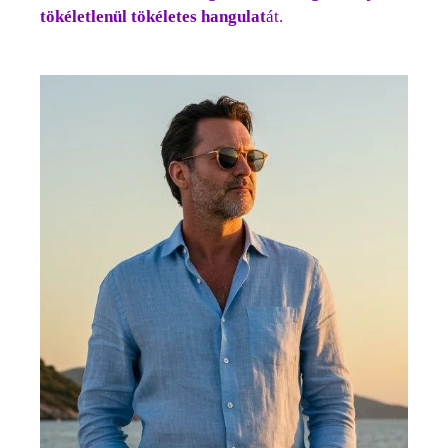
tökéletlenül tökéletes
hangulat
át.