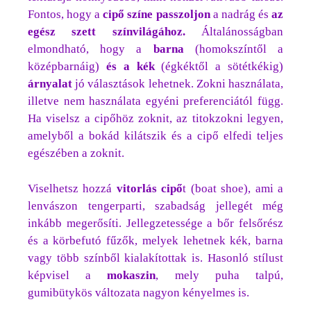
Fontos, hogy a
cipő színe passzoljon
a nadrág és
az
egész szett színvilágához.
Általánosságban
elmondható, hogy a
barna
(homokszíntől a
középbarnáig)
és a kék
(égkéktől a sötétkékig)
árnyalat
jó választások lehetnek. Zokni használata,
illetve nem használata egyéni preferenciától függ.
Ha viselsz a cipőhöz zoknit, az titokzokni legyen,
amelyből a bokád kilátszik és a cipő elfedi teljes
egészében a zoknit.
Viselhetsz hozzá
vitorlás
cipő
t (boat shoe), ami a
lenvászon tengerparti, szabadság jellegét még
inkább megerősíti. Jellegzetessége a bőr felsőrész
és a körbefutó fűzők, melyek lehetnek kék, barna
vagy több színből kialakítottak is. Hasonló stílust
képvisel a
mokaszin
, mely puha talpú,
gumibütykös változata nagyon kényelmes is.