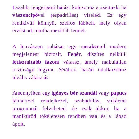
Lazább, tengerparti hatást kölcsönöz a szettnek, ha
vászoncipő
vel (espadrilles) viseled. Ez egy
rendkívül könnyű, szellős lábbeli, mely olyan
érzést ad, mintha mezítláb lennél.
A lenvászon ruházat egy
sneaker
rel modern
megjelenést biztosít.
Fehér
, díszítés nélküli,
letisztultabb fazon
t válassz, amely makulátlan
tisztaságú legyen. Sétához, baráti találkozóhoz
ideális választás.
Amennyiben egy
igényes bőr szandál
vagy
papucs
lábbelivel rendelkezel, szabadidős, vakációs
programnál felveheted, de csak akkor, ha a
manikűröd tökéletesen rendben van és a lábad
ápolt.