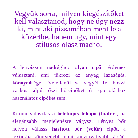
Vegyük sorra, milyen kiegészítőket
kell választanod, hogy ne úgy nézz
ki, mint aki pizsamában ment le a
közértbe, hanem úgy, mint egy
stílusos olasz macho.
A lenvászon nadrághoz olyan
cipő
t érdemes
választani, ami tükrözi az anyag lazaságát,
könnyed
ségét. Véletlenül se vegyél fel hozzá
vaskos talpú, őszi bőrcipőket és sportoláshoz
használatos cipőket sem.
Kitűnő választás a
belebújós félcipő
(
loafer
), ha
elegánsabb megjelenésre vágysz. Fényes bőr
helyett válassz
hasított bőr
(velúr)
cipőt, a
textúrája könnyedebb, mint konzervatívabb társáé.