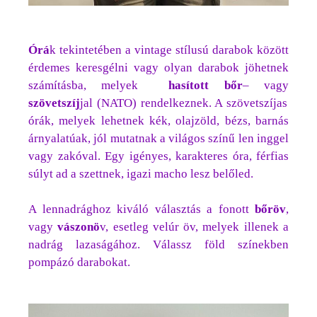
Órá
k tekintetében a vintage stílusú darabok között
érdemes keresgélni vagy olyan darabok jöhetnek
számításba, melyek
hasított bőr
– vagy
szövetszíj
jal (NATO) rendelkeznek. A szövetszíjas
órák, melyek lehetnek kék, olajzöld, bézs, barnás
árnyalatúak, jól mutatnak a világos színű len inggel
vagy zakóval. Egy igényes, karakteres óra, férfias
súlyt ad a szettnek, igazi macho lesz belőled.
A lennadrághoz kiváló választás a fonott
bőröv
,
vagy
vászonö
v, esetleg velúr öv, melyek illenek a
nadrág lazaságához. Válassz föld színekben
pompázó darabokat.