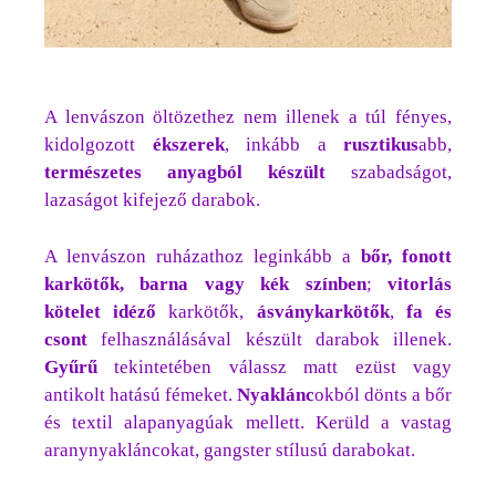
A lenvászon öltözethez nem illenek a túl fényes,
kidolgozott
ékszerek
, inkább a
rusztikus
abb,
természetes anyagból készült
szabadságot,
lazaságot kifejező darabok.
A lenvászon ruházathoz leginkább a
bőr, fonott
karkötők, barna vagy kék színben
;
vitorlás
kötelet idéző
karkötők,
ásványkarkötők
,
fa és
csont
felhasználásával készült darabok illenek.
Gyűrű
tekintetében válassz matt ezüst vagy
antikolt hatású fémeket.
Nyaklánc
okból dönts a bőr
és textil alapanyagúak mellett. Kerüld a vastag
aranynyakláncokat, gangster stílusú darabokat.