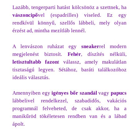
Lazább, tengerparti hatást kölcsönöz a szettnek, ha
vászoncipő
vel (espadrilles) viseled. Ez egy
rendkívül könnyű, szellős lábbeli, mely olyan
érzést ad, mintha mezítláb lennél.
A lenvászon ruházat egy
sneaker
rel modern
megjelenést biztosít.
Fehér
, díszítés nélküli,
letisztultabb fazon
t válassz, amely makulátlan
tisztaságú legyen. Sétához, baráti találkozóhoz
ideális választás.
Amennyiben egy
igényes bőr szandál
vagy
papucs
lábbelivel rendelkezel, szabadidős, vakációs
programnál felveheted, de csak akkor, ha a
manikűröd tökéletesen rendben van és a lábad
ápolt.