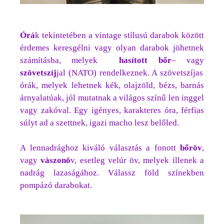
Órá
k tekintetében a vintage stílusú darabok között
érdemes keresgélni vagy olyan darabok jöhetnek
számításba, melyek
hasított bőr
– vagy
szövetszíj
jal (NATO) rendelkeznek. A szövetszíjas
órák, melyek lehetnek kék, olajzöld, bézs, barnás
árnyalatúak, jól mutatnak a világos színű len inggel
vagy zakóval. Egy igényes, karakteres óra, férfias
súlyt ad a szettnek, igazi macho lesz belőled.
A lennadrághoz kiváló választás a fonott
bőröv
,
vagy
vászonö
v, esetleg velúr öv, melyek illenek a
nadrág lazaságához. Válassz föld színekben
pompázó darabokat.