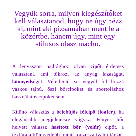
Vegyük sorra, milyen kiegészítőket
kell választanod, hogy ne úgy nézz
ki, mint aki pizsamában ment le a
közértbe, hanem úgy, mint egy
stílusos olasz macho.
A lenvászon nadrághoz olyan
cipő
t érdemes
választani, ami tükrözi az anyag lazaságát,
könnyed
ségét. Véletlenül se vegyél fel hozzá
vaskos talpú, őszi bőrcipőket és sportoláshoz
használatos cipőket sem.
Kitűnő választás a
belebújós félcipő
(
loafer
), ha
elegánsabb megjelenésre vágysz. Fényes bőr
helyett válassz
hasított bőr
(velúr)
cipőt, a
textúrája könnyedebb, mint konzervatívabb társáé.