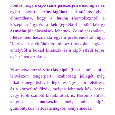
Fontos, hogy a
cipő színe passzoljon
a nadrág és
az
egész szett színvilágához.
Általánosságban
elmondható, hogy a
barna
(homokszíntől a
középbarnáig)
és a kék
(égkéktől a sötétkékig)
árnyalat
jó választások lehetnek. Zokni használata,
illetve nem használata egyéni preferenciától függ.
Ha viselsz a cipőhöz zoknit, az titokzokni legyen,
amelyből a bokád kilátszik és a cipő elfedi teljes
egészében a zoknit.
Viselhetsz hozzá
vitorlás
cipő
t (boat shoe), ami a
lenvászon tengerparti, szabadság jellegét még
inkább megerősíti. Jellegzetessége a bőr felsőrész
és a körbefutó fűzők, melyek lehetnek kék, barna
vagy több színből kialakítottak is. Hasonló stílust
képvisel a
mokaszin
, mely puha talpú,
gumibütykös változata nagyon kényelmes is.