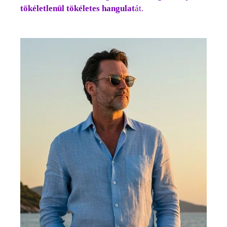
tökéletlenül tökéletes
hangulat
át.