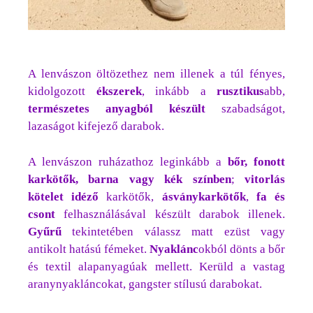
A lenvászon öltözethez nem illenek a túl fényes,
kidolgozott
ékszerek
, inkább a
rusztikus
abb,
természetes anyagból készült
szabadságot,
lazaságot kifejező darabok.
A lenvászon ruházathoz leginkább a
bőr, fonott
karkötők, barna vagy kék színben
;
vitorlás
kötelet idéző
karkötők,
ásványkarkötők
,
fa és
csont
felhasználásával készült darabok illenek.
Gyűrű
tekintetében válassz matt ezüst vagy
antikolt hatású fémeket.
Nyaklánc
okból dönts a bőr
és textil alapanyagúak mellett. Kerüld a vastag
aranynyakláncokat, gangster stílusú darabokat.