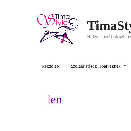
TimaSt
Hölgyek és Urak szín-és
Kezdőlap
Szolgáltatások Hölgyeknek
len