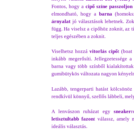
Fontos, hogy a
cipő színe passzoljon
elmondható, hogy a
barna
(homoks
árnyalat
jó választások lehetnek. Zok
függ. Ha viselsz a cipőhöz zoknit, az t
teljes egészében a zoknit.
Viselhetsz hozzá
vitorlás
cipő
t (boat
inkább megerősíti. Jellegzetessége a
barna vagy több színből kialakítottak
gumibütykös változata nagyon kényelm
Lazább, tengerparti hatást kölcsönöz
rendkívül könnyű, szellős lábbeli, mely
A lenvászon ruházat egy
sneaker
r
letisztultabb fazon
t válassz, amely 
ideális választás.