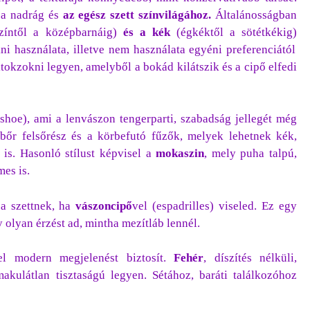
a nadrág és
az egész szett színvilágához.
Általánosságban
zíntől a középbarnáig)
és a kék
(égkéktől a sötétkékig)
ni használata, illetve nem használata egyéni preferenciától
itokzokni legyen, amelyből a bokád kilátszik és a cipő elfedi
 shoe), ami a lenvászon tengerparti, szabadság jellegét még
 bőr felsőrész és a körbefutó fűzők, melyek lehetnek kék,
 is. Hasonló stílust képvisel a
mokaszin
, mely puha talpú,
es is.
 a szettnek, ha
vászoncipő
vel (espadrilles) viseled. Ez egy
 olyan érzést ad, mintha mezítláb lennél.
el modern megjelenést biztosít.
Fehér
, díszítés nélküli,
makulátlan tisztaságú legyen. Sétához, baráti találkozóhoz