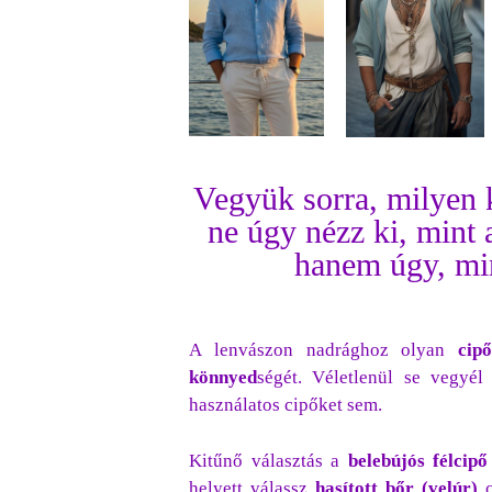
Vegyük sorra, milyen k
ne úgy nézz ki, mint 
hanem úgy, min
A lenvászon nadrághoz olyan
cip
könnyed
ségét. Véletlenül se vegyél
használatos cipőket sem.
Kitűnő választás a
belebújós félcipő
helyett válassz
hasított bőr
(velúr)
c