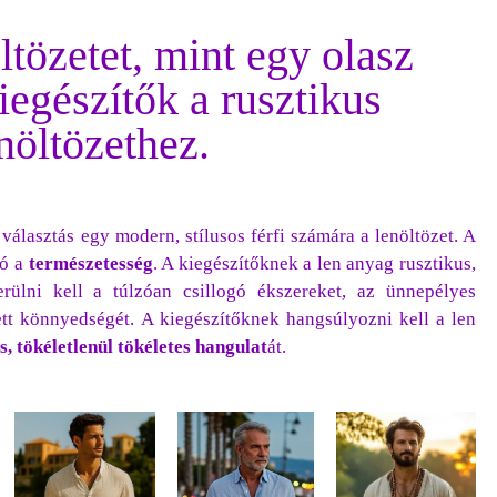
ltözetet, mint egy olasz
egészítők a rusztikus
nöltözethez.
választás egy modern, stílusos férfi számára a lenöltözet. A
zó a
természetesség
. A kiegészítőknek a len anyag rusztikus,
erülni kell a túlzóan csillogó ékszereket, az ünnepélyes
ett könnyedségét. A kiegészítőknek hangsúlyozni kell a len
s, tökéletlenül tökéletes
hangulat
át.