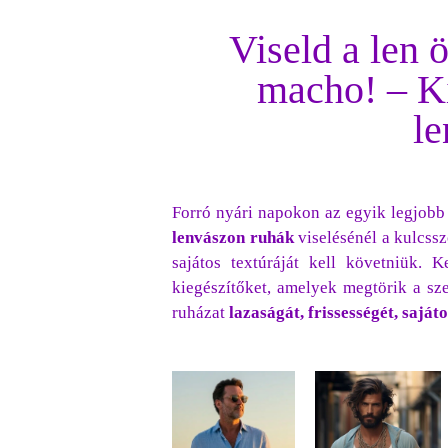
Viseld a len ö
macho! – Ki
le
Forró nyári napokon az egyik legjobb 
lenvászon ruhák
viselésénél a kulcss
sajátos textúráját kell követniük. K
kiegészítőket, amelyek megtörik a sz
ruházat
lazaságát, frissességét, sajáto