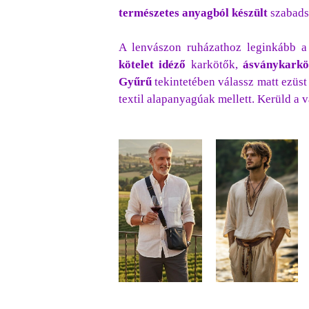
természetes anyagból készült
szabadsá
A lenvászon ruházathoz leginkább 
kötelet idéző
karkötők,
ásványkarkö
Gyűrű
tekintetében válassz matt ezüst
textil alapanyagúak mellett. Kerüld a 