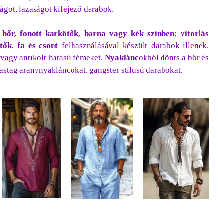
got, lazaságot kifejező darabok.
a
bőr, fonott karkötők, barna vagy kék színben
;
vitorlás
tők
,
fa és csont
felhasználásával készült darabok illenek.
 vagy antikolt hatású fémeket.
Nyaklánc
okból dönts a bőr és
vastag aranynyakláncokat, gangster stílusú darabokat.