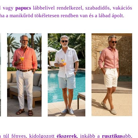
l
vagy
papucs
lábbelivel rendelkezel, szabadidős, vakációs
ha a manikűröd tökéletesen rendben van és a lábad ápolt.
 túl fényes, kidolgozott
ékszerek
, inkább a
rusztikus
abb,