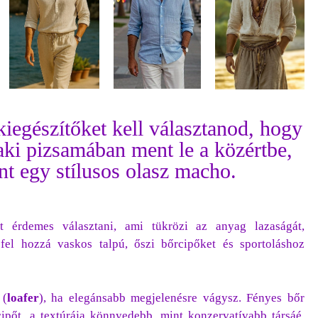
iegészítőket kell választanod, hogy
aki pizsamában ment le a közértbe,
t egy stílusos olasz macho.
ő
t érdemes választani, ami tükrözi az anyag lazaságát,
 fel hozzá vaskos talpú, őszi bőrcipőket és sportoláshoz
(
loafer
), ha elegánsabb megjelenésre vágysz. Fényes bőr
ipőt, a textúrája könnyedebb, mint konzervatívabb társáé.