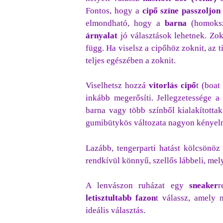
Fontos, hogy a
cipő színe passzoljon
elmondható, hogy a
barna
(homoks
árnyalat
jó választások lehetnek. Zok
függ. Ha viselsz a cipőhöz zoknit, az t
teljes egészében a zoknit.
Viselhetsz hozzá
vitorlás
cipő
t (boat
inkább megerősíti. Jellegzetessége a
barna vagy több színből kialakítottak
gumibütykös változata nagyon kényelm
Lazább, tengerparti hatást kölcsönöz
rendkívül könnyű, szellős lábbeli, mely
A lenvászon ruházat egy
sneaker
r
letisztultabb fazon
t válassz, amely 
ideális választás.