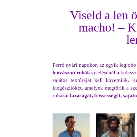
Viseld a len ö
macho! – Ki
le
Forró nyári napokon az egyik legjobb 
lenvászon ruhák
viselésénél a kulcss
sajátos textúráját kell követniük. K
kiegészítőket, amelyek megtörik a sz
ruházat
lazaságát, frissességét, sajáto