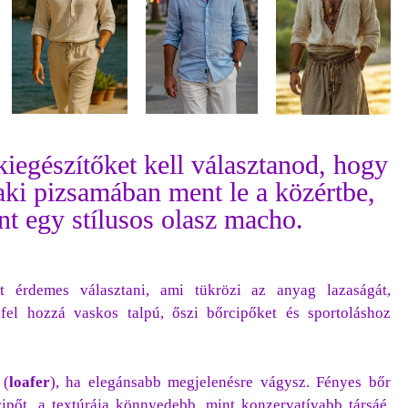
iegészítőket kell választanod, hogy
aki pizsamában ment le a közértbe,
t egy stílusos olasz macho.
ő
t érdemes választani, ami tükrözi az anyag lazaságát,
 fel hozzá vaskos talpú, őszi bőrcipőket és sportoláshoz
(
loafer
), ha elegánsabb megjelenésre vágysz. Fényes bőr
ipőt, a textúrája könnyedebb, mint konzervatívabb társáé.