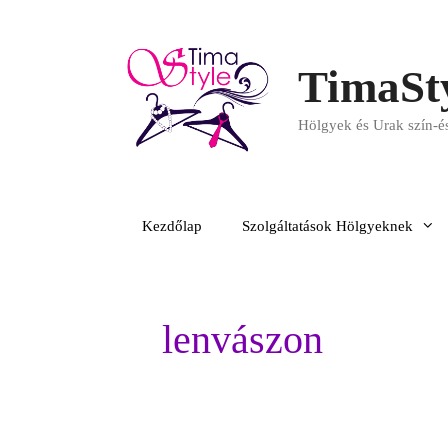
TimaSt
Hölgyek és Urak szín-és
Kezdőlap
Szolgáltatások Hölgyeknek
lenvászon