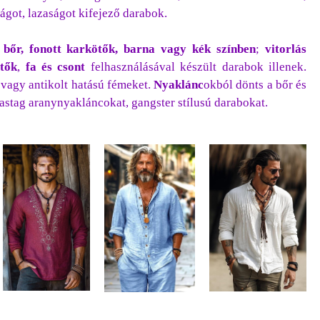
got, lazaságot kifejező darabok.
a
bőr, fonott karkötők, barna vagy kék színben
;
vitorlás
tők
,
fa és csont
felhasználásával készült darabok illenek.
 vagy antikolt hatású fémeket.
Nyaklánc
okból dönts a bőr és
vastag aranynyakláncokat, gangster stílusú darabokat.