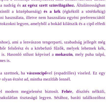
a nadrág és
az egész szett színvilágához.
Általánosságban
zíntől a középbarnáig)
és a kék
(égkéktől a sötétkékig)
ni használata, illetve nem használata egyéni preferenciától
itokzokni legyen, amelyből a bokád kilátszik és a cipő elfedi
 shoe), ami a lenvászon tengerparti, szabadság jellegét még
 bőr felsőrész és a körbefutó fűzők, melyek lehetnek kék,
 is. Hasonló stílust képvisel a
mokaszin
, mely puha talpú,
es is.
 a szettnek, ha
vászoncipő
vel (espadrilles) viseled. Ez egy
 olyan érzést ad, mintha mezítláb lennél.
el modern megjelenést biztosít.
Fehér
, díszítés nélküli,
makulátlan tisztaságú legyen. Sétához, baráti találkozóhoz