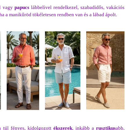
l
vagy
papucs
lábbelivel rendelkezel, szabadidős, vakációs
ha a manikűröd tökéletesen rendben van és a lábad ápolt.
 túl fényes, kidolgozott
ékszerek
, inkább a
rusztikus
abb,