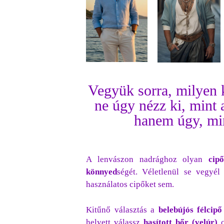
Vegyük sorra, milyen k
ne úgy nézz ki, mint 
hanem úgy, min
A lenvászon nadrághoz olyan
cip
könnyed
ségét. Véletlenül se vegyél
használatos cipőket sem.
Kitűnő választás a
belebújós félcipő
helyett válassz
hasított bőr
(velúr)
c