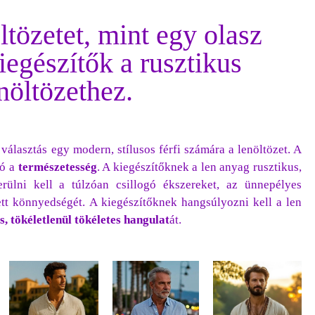
ltözetet, mint egy olasz
egészítők a rusztikus
nöltözethez.
választás egy modern, stílusos férfi számára a lenöltözet. A
zó a
természetesség
. A kiegészítőknek a len anyag rusztikus,
erülni kell a túlzóan csillogó ékszereket, az ünnepélyes
ett könnyedségét. A kiegészítőknek hangsúlyozni kell a len
s, tökéletlenül tökéletes
hangulat
át.