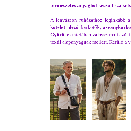
természetes anyagból készült
szabadsá
A lenvászon ruházathoz leginkább 
kötelet idéző
karkötők,
ásványkarkö
Gyűrű
tekintetében válassz matt ezüst
textil alapanyagúak mellett. Kerüld a 